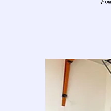
🏀 Uti