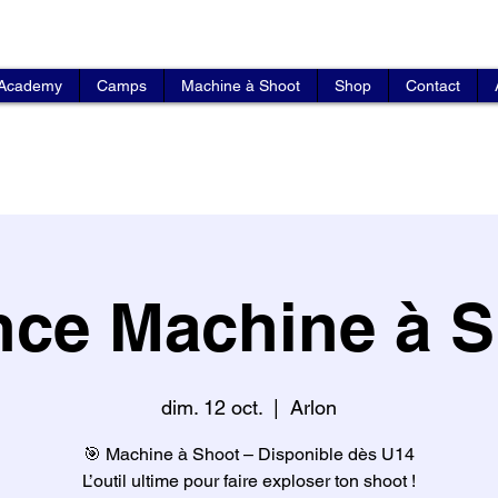
 Academy
Camps
Machine à Shoot
Shop
Contact
ce Machine à S
dim. 12 oct.
  |  
Arlon
🎯 Machine à Shoot – Disponible dès U14
L’outil ultime pour faire exploser ton shoot !