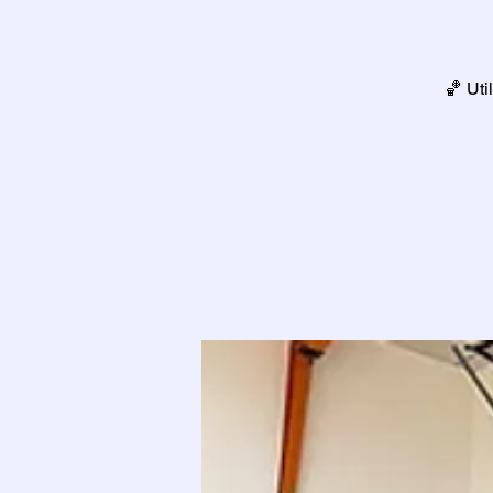
🏀 Uti