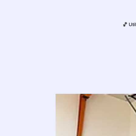
🏀 Uti