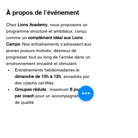
À propos de l'événement
Chez 
Lions Academy
, nous proposons un 
programme structuré et ambitieux, conçu 
comme un 
complément idéal aux Lions 
Camps
. Nos entraînements s’adressent aux 
jeunes joueurs motivés, désireux de 
progresser tout au long de l’année dans un 
environnement encadré et stimulant.
Entraînements hebdomadaires le 
dimanche de 10h à 12h
, encadrés par 
des coachs certifiés
Groupes réduits
 : maximum 
8 joueurs 
par coach
 pour un accompagnement 
de qualité
Suivi individuel personnalisé
 : 
évaluation régulière des progrès 
physiques, techniques et mentaux
Événements compétitifs hors saison 
club
 pour mettre en pratique les acquis 