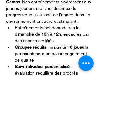
Camps
. Nos entraînements s’adressent aux 
jeunes joueurs motivés, désireux de 
progresser tout au long de l’année dans un 
environnement encadré et stimulant.
Entraînements hebdomadaires le 
dimanche de 10h à 12h
, encadrés par 
des coachs certifiés
Groupes réduits
 : maximum 
8 joueurs 
par coach
 pour un accompagnement 
de qualité
Suivi individuel personnalisé
 : 
évaluation régulière des progrès 
physiques, techniques et mentaux
Événements compétitifs hors saison 
club
 pour mettre en pratique les acquis 
en situation réelle
Partager cet événement