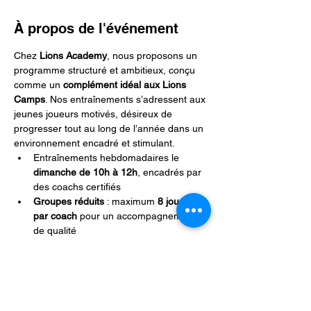
À propos de l'événement
Chez 
Lions Academy
, nous proposons un 
programme structuré et ambitieux, conçu 
comme un 
complément idéal aux Lions 
Camps
. Nos entraînements s’adressent aux 
jeunes joueurs motivés, désireux de 
progresser tout au long de l’année dans un 
environnement encadré et stimulant.
Entraînements hebdomadaires le 
dimanche de 10h à 12h
, encadrés par 
des coachs certifiés
Groupes réduits
 : maximum 
8 joueurs 
par coach
 pour un accompagnement 
de qualité
Suivi individuel personnalisé
 : 
évaluation régulière des progrès 
physiques, techniques et mentaux
Événements compétitifs hors saison 
club
 pour mettre en pratique les acquis 