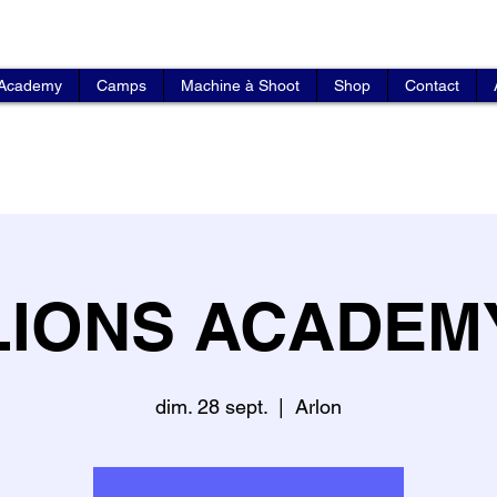
 Academy
Camps
Machine à Shoot
Shop
Contact
LIONS ACADEM
dim. 28 sept.
  |  
Arlon