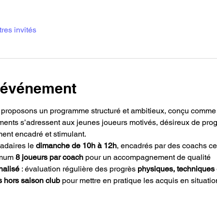
tres invités
l'événement
 proposons un programme structuré et ambitieux, conçu comme
ments s’adressent aux jeunes joueurs motivés, désireux de progr
ent encadré et stimulant.
daires le 
dimanche de 10h à 12h
, encadrés par des coachs cer
imum 
8 joueurs par coach
 pour un accompagnement de qualité
nalisé
 : évaluation régulière des progrès 
physiques, techniques
 hors saison club
 pour mettre en pratique les acquis en situatio